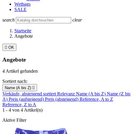
Wetbags
SALE
search
clear
Startseite
Angebote

OK
Angebote
4 Artikel gefunden
Sortiert nach:
Name (A bis Z)

Verkäufe, absteigend sortiert
Relevanz
Name (A bis Z)
Name (Z bis
A)
Preis (aufsteigend)
Preis (absteigend)
Reference, A to Z
Reference, Z to A
1 - 4 von 4 Artikel(n)
Aktive Filter